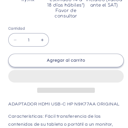
18 días hábiles*)
ante el SAT)
Favor de
consultar
Cantidad
Cantidad
Reducir
Aumentar
cantidad
cantidad
para
para
Adaptador
Adaptador
Agregar al carrito
Hdmi
Hdmi
Usb-
Usb-
c
c
Hp
Hp
N9k77aa
N9k77aa
Original
Original
ADAPTADOR HDMI USB-C HP N9K77AA ORIGINAL
Características: Fácil transferencia de los
contenidos de su tableta o portátil a un monitor,