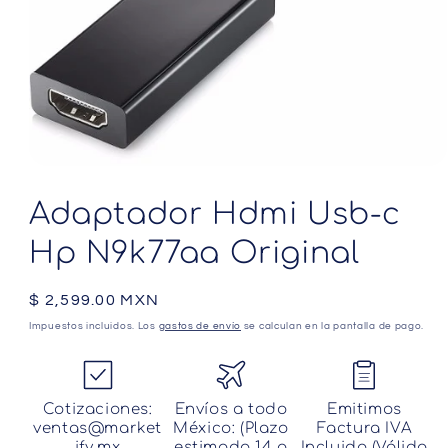
Abrir
elemento
multimedia
Adaptador Hdmi Usb-c
1
en
Hp N9k77aa Original
una
ventana
modal
Precio
$ 2,599.00 MXN
habitual
Impuestos incluidos. Los
gastos de envío
se calculan en la pantalla de pago.
Cotizaciones:
Envíos a todo
Emitimos
ventas@market
México: (Plazo
Factura IVA
ify.mx
estimado 14 a
Incluido (Válida