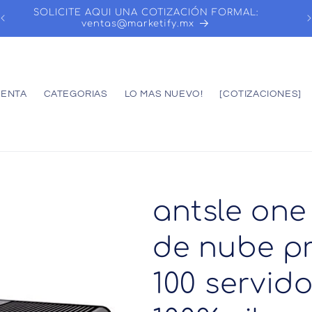
SOLICITE AQUI UNA COTIZACIÓN FORMAL:
ventas@marketify.mx
UENTA
CATEGORIAS
LO MAS NUEVO!
[COTIZACIONES]
antsle one
de nube pr
100 servido