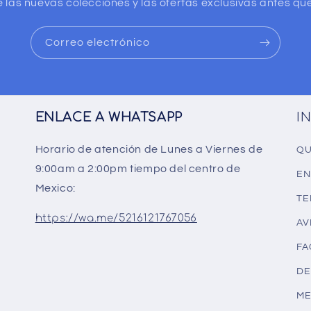
 las nuevas colecciones y las ofertas exclusivas antes que
Correo electrónico
ENLACE A WHATSAPP
I
Horario de atención de Lunes a Viernes de
QU
9:00am a 2:00pm tiempo del centro de
EN
Mexico:
TE
https://wa.me/5216121767056
AV
FA
DE
ME