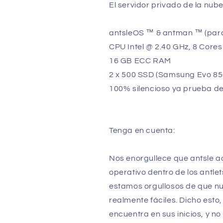
El servidor privado de la nub
antsleOS ™ & antman ™ (para 
CPU Intel @ 2.40 GHz, 8 Cores
16 GB ECC RAM
2 x 500 SSD (Samsung Evo 85
100% silencioso ya prueba de
Tenga en cuenta:
Nos enorgullece que antsle a
operativo dentro de los antle
estamos orgullosos de que n
realmente fáciles. Dicho est
encuentra en sus inicios, y n