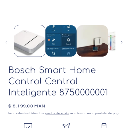
Bosch Smart Home
Control Central
Inteligente 8750000001
Precio
$ 8,199.00 MXN
habitual
Impuestos incluidos. Los
gastos de envío
se calculan en la pantalla de pago.