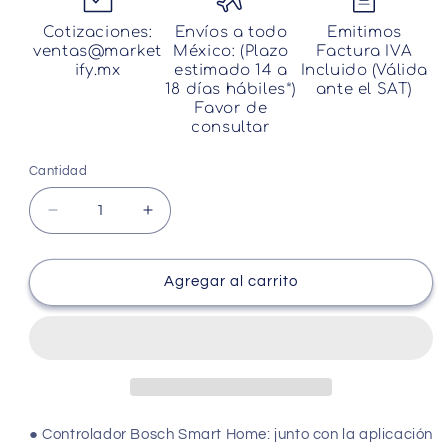
Cotizaciones:
Envíos a todo
Emitimos
ventas@market
México: (Plazo
Factura IVA
ify.mx
estimado 14 a
Incluido (Válida
18 días hábiles*)
ante el SAT)
Favor de
consultar
Cantidad
Cantidad
Reducir
Aumentar
cantidad
cantidad
para
para
Bosch
Bosch
Agregar al carrito
Smart
Smart
Home
Home
Control
Control
Central
Central
Inteligente
Inteligente
8750000001
8750000001
● Controlador Bosch Smart Home: junto con la aplicación