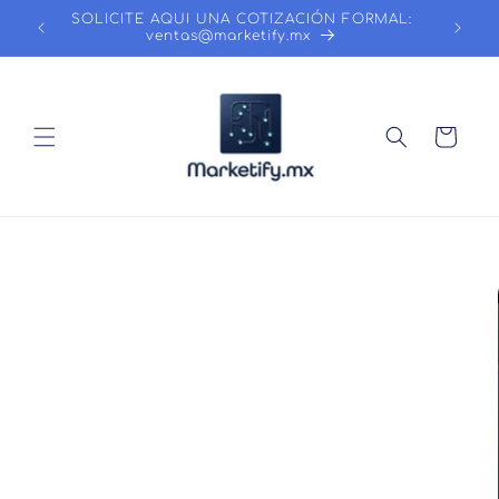
Ir
SOLICITE AQUI UNA COTIZACIÓN FORMAL:
directamente
ventas@marketify.mx
al contenido
Carrito
Ir
directamente
a la
información
del producto