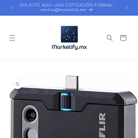
Ir
SOLICITE AQUI UNA COTIZACIÓN FORMAL:
directamente
ventas@marketify.mx
al contenido
Carrito
Ir
directamente
a la
información
del producto