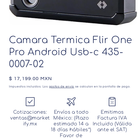
Abrir
elemento
multimedia
Camara Termica Flir One
1
en
Pro Android Usb-c 435-
una
ventana
modal
0007-02
Precio
$ 17,199.00 MXN
habitual
Impuestos incluidos. Los
gastos de envío
se calculan en la pantalla de pago.
Cotizaciones:
Envíos a todo
Emitimos
ventas@market
México: (Plazo
Factura IVA
ify.mx
estimado 14 a
Incluido (Válida
18 días hábiles*)
ante el SAT)
Favor de