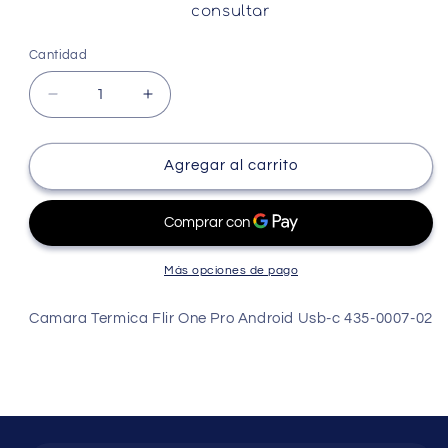
consultar
Cantidad
Cantidad
Reducir
Aumentar
cantidad
cantidad
para
para
Camara
Camara
Agregar al carrito
Termica
Termica
Flir
Flir
One
One
Pro
Pro
Android
Android
Más opciones de pago
Usb-
Usb-
c
c
Camara Termica Flir One Pro Android Usb-c 435-0007-02
435-
435-
0007-
0007-
02
02