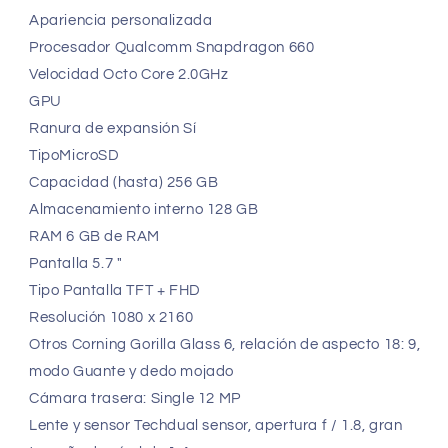
OCTA
OCTA
Apariencia personalizada
CORE
CORE
5060472352125
5060472352125
Procesador Qualcomm Snapdragon 660
Velocidad Octo Core 2.0GHz
GPU
Ranura de expansión Sí
TipoMicroSD
Capacidad (hasta) 256 GB
Almacenamiento interno 128 GB
RAM 6 GB de RAM
Pantalla 5.7 "
Tipo Pantalla TFT + FHD
Resolución 1080 x 2160
Otros Corning Gorilla Glass 6, relación de aspecto 18: 9,
modo Guante y dedo mojado
Cámara trasera: Single 12 MP
Lente y sensor Techdual sensor, apertura f / 1.8, gran