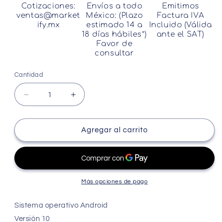
Cotizaciones:
Envíos a todo
Emitimos
ventas@market
México: (Plazo
Factura IVA
ify.mx
estimado 14 a
Incluido (Válida
18 días hábiles*)
ante el SAT)
Favor de
consultar
Cantidad
Cantidad
Reducir
Aumentar
cantidad
cantidad
para
para
CAT
CAT
Agregar al carrito
S62
S62
Pro
Pro
4G
4G
6GB
6GB
RAM
RAM
Más opciones de pago
128GB
128GB
RUGGED
RUGGED
Sistema operativo Android
IP68
IP68
Versión 10