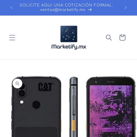
Ir
SOLICITE AQUI UNA COTIZACIÓN FORMAL:
directamente
ventas@marketify.mx
al contenido
Carrito
Ir
directamente
a la
información
del producto