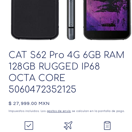
Abrir
elemento
multimedia
CAT S62 Pro 4G 6GB RAM
1
en
128GB RUGGED IP68
una
ventana
modal
OCTA CORE
5060472352125
Precio
$ 27,999.00 MXN
habitual
Impuestos incluidos. Los
gastos de envío
se calculan en la pantalla de pago.