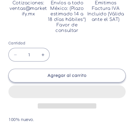
Cotizaciones:
Envíos a todo
Emitimos
ventas@market
México: (Plazo
Factura IVA
ify.mx
estimado 14 a
Incluido (Válida
18 días hábiles*)
ante el SAT)
Favor de
consultar
Cantidad
Cantidad
Reducir
Aumentar
cantidad
cantidad
para
para
Detector
Detector
Agregar al carrito
De
De
Metales
Metales
De
De
Alta
Alta
Seguridad
Seguridad
38cm
38cm
9v
9v
100% nuevo.