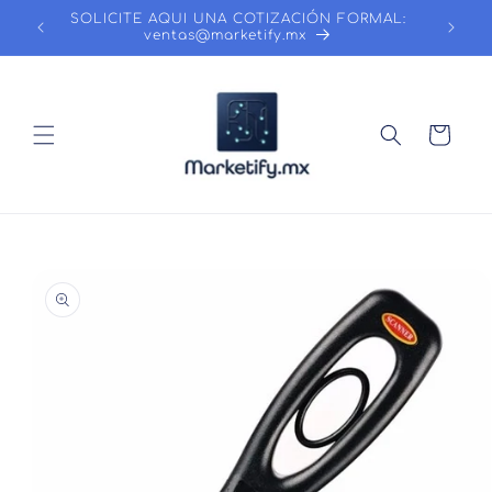
Ir
SOLICITE AQUI UNA COTIZACIÓN FORMAL:
directamente
ventas@marketify.mx
al contenido
Carrito
Ir
directamente
a la
información
del producto