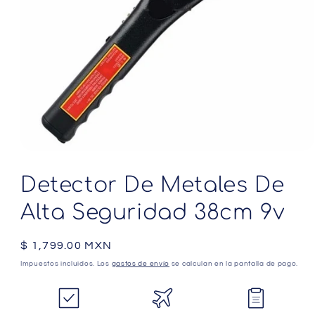
Abrir
elemento
multimedia
Detector De Metales De
1
en
Alta Seguridad 38cm 9v
una
ventana
modal
Precio
$ 1,799.00 MXN
habitual
Impuestos incluidos. Los
gastos de envío
se calculan en la pantalla de pago.