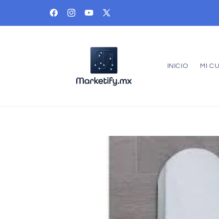
Ir
directamente
Facebook
Instagram
YouTube
X
al contenido
(Twitter)
INICIO
MI C
Ir
directamente
a la
información
del producto