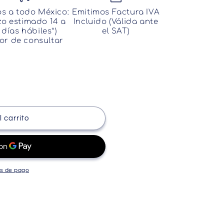
os a todo México:
Emitimos Factura IVA
zo estimado 14 a
Incluido (Válida ante
 días hábiles*)
el SAT)
or de consultar
 carrito
s de pago