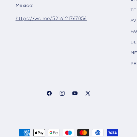
Mexico:
TE
https://wa.me/5216121767056
AV
FA
DE
ME
PR
Facebook
Instagram
YouTube
X
(Twitter)
Formas