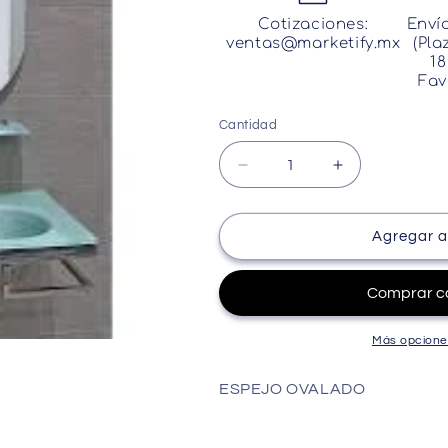
Cotizaciones:
Enví
ventas@marketify.mx
(Pla
18
Fav
Cantidad
Cantidad
Reducir
Aumentar
cantidad
cantidad
para
para
ESPEJO
ESPEJO
Agregar al
OVALADO
OVALADO
Más opcione
ESPEJO OVALADO