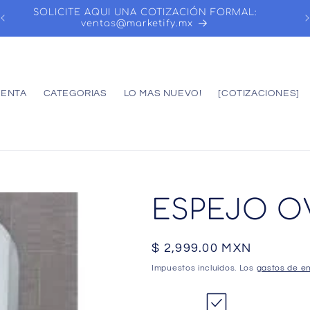
SOLICITE AQUI UNA COTIZACIÓN FORMAL:
ventas@marketify.mx
UENTA
CATEGORIAS
LO MAS NUEVO!
[COTIZACIONES]
ESPEJO O
Precio
$ 2,999.00 MXN
habitual
Impuestos incluidos. Los
gastos de en