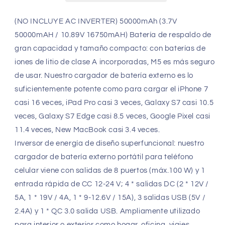
acampa
acampa
la
la
(NO INCLUYE AC INVERTER) 50000mAh (3.7V
salida
salida
50000mAH / 10.89V 16750mAH) Batería de respaldo de
de
de
gran capacidad y tamaño compacto: con baterías de
DC
DC
de
de
iones de litio de clase A incorporadas, M5 es más seguro
8
8
de usar. Nuestro cargador de batería externo es lo
puertos
puertos
suficientemente potente como para cargar el iPhone 7
casi 16 veces, iPad Pro casi 3 veces, Galaxy S7 casi 10.5
veces, Galaxy S7 Edge casi 8.5 veces, Google Pixel casi
11.4 veces, New MacBook casi 3.4 veces.
Inversor de energía de diseño superfuncional: nuestro
cargador de batería externo portátil para teléfono
celular viene con salidas de 8 puertos (máx.100 W) y 1
entrada rápida de CC 12-24 V; 4 * salidas DC (2 * 12V /
5A, 1 * 19V / 4A, 1 * 9-12.6V / 15A), 3 salidas USB (5V /
2.4A) y 1 * QC 3.0 salida USB. Ampliamente utilizado
para interior o exterior como hogar, oficina, viajes,