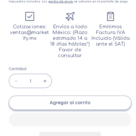
habitual
Impuestos incluidos. Los
gastos de envío
se calculan en la pantalla de pago.
Cotizaciones:
Envíos a todo
Emitimos
ventas@market
México: (Plazo
Factura IVA
ify.mx
estimado 14 a
Incluido (Válida
18 días hábiles*)
ante el SAT)
Favor de
consultar
Cantidad
Cantidad
Reducir
Aumentar
cantidad
cantidad
para
para
Generador
Generador
Agregar al carrito
portátil
portátil
imuto
imuto
182Wh
182Wh
50000mAh
50000mAh
que
que