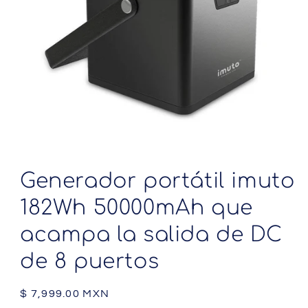
Abrir
elemento
multimedia
Generador portátil imuto
1
en
182Wh 50000mAh que
una
ventana
modal
acampa la salida de DC
de 8 puertos
Precio
$ 7,999.00 MXN