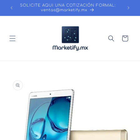
Ir
SOLICITE AQUI UNA COTIZACIÓN FORMAL:
directamente
ventas@marketify.mx
al contenido
Carrito
Ir
directamente
a la
información
del producto