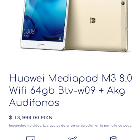
Abrir
elemento
multimedia
Huawei Mediapad M3 8.0
1
en
Wifi 64gb Btv-w09 + Akg
una
ventana
modal
Audifonos
Precio
$ 13,999.00 MXN
habitual
Impuestos incluidos. Los
gastos de envío
se calculan en la pantalla de pago.