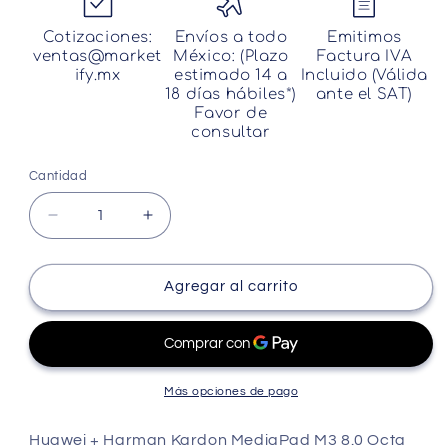
Cotizaciones:
Envíos a todo
Emitimos
ventas@market
México: (Plazo
Factura IVA
ify.mx
estimado 14 a
Incluido (Válida
18 días hábiles*)
ante el SAT)
Favor de
consultar
Cantidad
Cantidad
Reducir
Aumentar
cantidad
cantidad
para
para
Huawei
Huawei
Agregar al carrito
Mediapad
Mediapad
M3
M3
8.0
8.0
Wifi
Wifi
64gb
64gb
Más opciones de pago
Btv-
Btv-
w09
w09
Huawei + Harman Kardon MediaPad M3 8.0 Octa