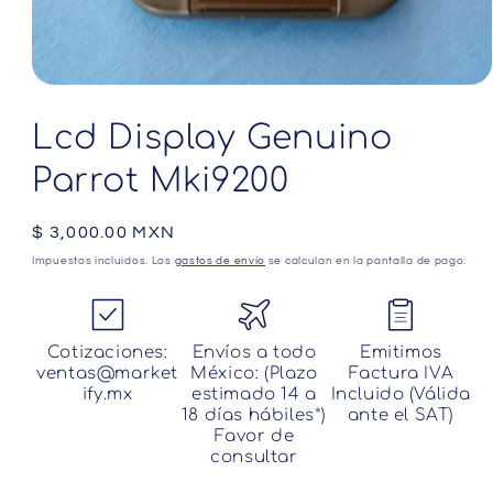
Abrir
elemento
multimedia
Lcd Display Genuino
1
en
Parrot Mki9200
una
ventana
modal
Precio
$ 3,000.00 MXN
habitual
Impuestos incluidos. Los
gastos de envío
se calculan en la pantalla de pago.
Cotizaciones:
Envíos a todo
Emitimos
ventas@market
México: (Plazo
Factura IVA
ify.mx
estimado 14 a
Incluido (Válida
18 días hábiles*)
ante el SAT)
Favor de
consultar