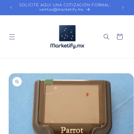
Ir
SOLICITE AQUI UNA COTIZACIÓN FORMAL:
directamente
ventas@marketify.mx
al contenido
Carrito
Ir
directamente
a la
información
del producto