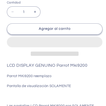
Cantidad
Cantidad
Reducir
Aumentar
cantidad
cantidad
para
para
Lcd
Lcd
Agregar al carrito
Display
Display
Genuino
Genuino
Parrot
Parrot
Mki9200
Mki9200
LCD DISPLAY GENUINO Parrot Mki9200
Parrot MKi9200 reemplazo
Pantalla de visualización SOLAMENTE
Las pantallas LCD Parrot MKi9200 son SOLAMENTE