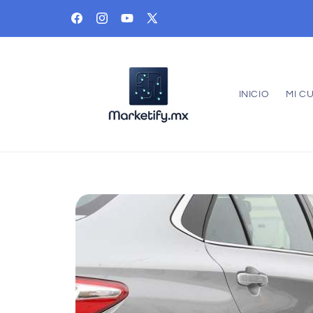
Ir
directamente
Facebook
Instagram
YouTube
X
al contenido
(Twitter)
INICIO
MI C
Ir
directamente
a la
información
del producto