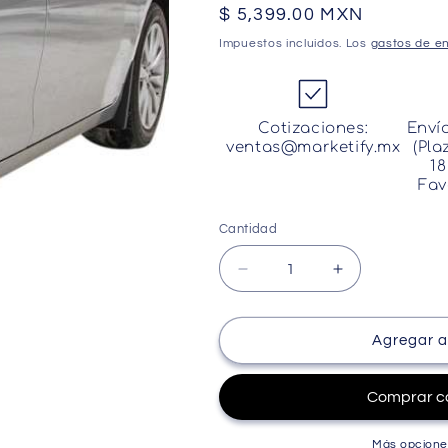
Precio
$ 5,399.00 MXN
habitual
Impuestos incluidos. Los
gastos de en
Cotizaciones:
Enví
ventas@marketify.mx
(Pla
18
Fav
Cantidad
Cantidad
Reducir
Aumentar
cantidad
cantidad
para
para
Loderas
Loderas
Agregar al
Protectoras
Protectoras
Para
Para
Toyota
Toyota
Camry
Camry
2015-
2015-
Más opcione