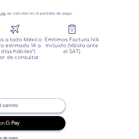
vío
se calculan en la pantalla de pago.
os a todo México:
Emitimos Factura IVA
zo estimado 14 a
Incluido (Válida ante
 días hábiles*)
el SAT)
or de consultar
 carrito
s de pago