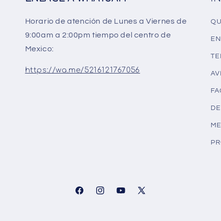
Horario de atención de Lunes a Viernes de
QU
9:00am a 2:00pm tiempo del centro de
EN
Mexico:
TE
https://wa.me/5216121767056
AV
FA
DE
ME
PR
Facebook
Instagram
YouTube
X
(Twitter)