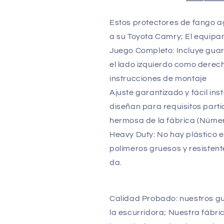
2017
2017
Heavy
Heavy
Estos protectores de fango a
Duty
Duty
a su Toyota Camry; El equipa
Juego Completo: Incluye guar
el lado izquierdo como derec
instrucciones de montaje
Ajuste garantizado y fácil in
diseñan para requisitos par
hermosa de la fábrica (Núme
Heavy Duty: No hay plástico 
polímeros gruesos y resistent
da.
Calidad Probado: nuestros gu
la escurridora; Nuestra fábri