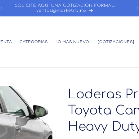
SOLICITE AQUI UNA COTIZACIÓN FORMAL:
ventas@marketify.mx
UENTA
CATEGORIAS
LO MAS NUEVO!
[COTIZACIONES]
Loderas Pr
Toyota Cam
Heavy Dut