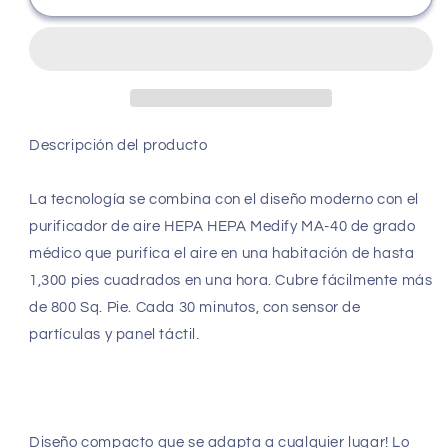
MA-
MA-
40
40
Medical
Medical
Grade
Grade
True
True
HEPA
HEPA
(H13
(H13
Descripción del producto
99.97%)
99.97%)
Purificador
Purificador
La tecnología se combina con el diseño moderno con el
de
de
aire
aire
purificador de aire HEPA HEPA Medify MA-40 de grado
que
que
médico que purifica el aire en una habitación de hasta
cubre
cubre
1,300 pies cuadrados en una hora. Cubre fácilmente más
fácilmente
fácilmente
800
800
de 800 Sq. Pie. Cada 30 minutos, con sensor de
Sq.
Sq.
partículas y panel táctil.
Pie.
Pie.
|
|
330
330
CADR
CADR
|
|
Diseño compacto que se adapta a cualquier lugar! Lo