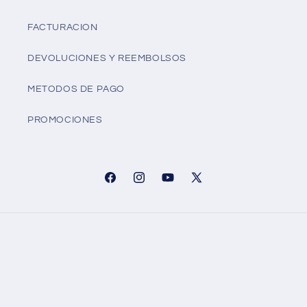
FACTURACION
DEVOLUCIONES Y REEMBOLSOS
METODOS DE PAGO
PROMOCIONES
Facebook
Instagram
YouTube
X
(Twitter)
Formas
de
© 2026,
Marketify.mx
Tecnología de Shopify
Política de reembolso
pago
Política de privacidad
Términos del servicio
Política de envío