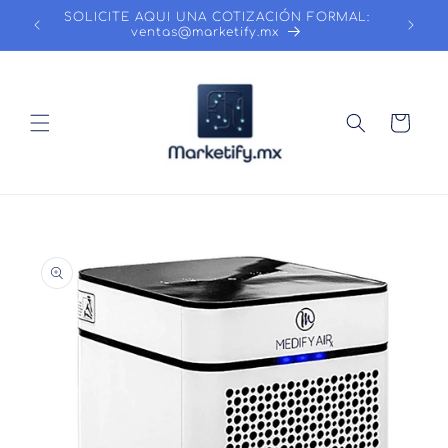
Ir
SOLICITE AQUI UNA COTIZACIÓN FORMAL:
directamente
ventas@marketify.mx
al contenido
Carrito
Ir
directamente
a la
información
del producto