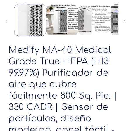
elemento
multimedia
1
en
una
ventana
modal
Medify MA-40 Medical
Grade True HEPA (H13
99.97%) Purificador de
aire que cubre
fácilmente 800 Sq. Pie. |
330 CADR | Sensor de
partículas, diseño
moderno, panel táctil -