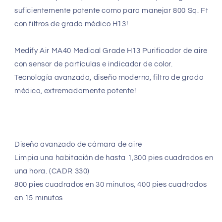
Sensor
Sensor
suficientemente potente como para manejar 800 Sq. Ft
de
de
partículas,
partículas,
con filtros de grado médico H13!
diseño
diseño
moderno,
moderno,
Medify Air MA40 Medical Grade H13 Purificador de aire
panel
panel
con sensor de partículas e indicador de color.
táctil
táctil
-
-
Tecnología avanzada, diseño moderno, filtro de grado
Blanco
Blanco
médico, extremadamente potente!
(blanco)
(blanco)
Diseño avanzado de cámara de aire
Limpia una habitación de hasta 1,300 pies cuadrados en
una hora. (CADR 330)
800 pies cuadrados en 30 minutos, 400 pies cuadrados
en 15 minutos