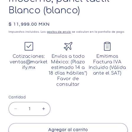
Blanco (blanco)
Precio
$ 11,999.00 MXN
habitual
Impuestos incluidos. Los
gastos de envío
se calculan en la pantalla de pago.
Cotizaciones:
Envíos a todo
Emitimos
ventas@market
México: (Plazo
Factura IVA
ify.mx
estimado 14 a
Incluido (Válida
18 días hábiles*)
ante el SAT)
Favor de
consultar
Cantidad
Cantidad
Reducir
Aumentar
cantidad
cantidad
para
para
Medify
Medify
Agregar al carrito