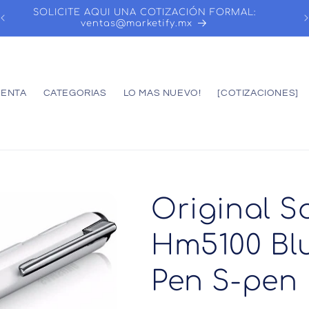
SOLICITE AQUI UNA COTIZACIÓN FORMAL:
ventas@marketify.mx
UENTA
CATEGORIAS
LO MAS NUEVO!
[COTIZACIONES]
Original 
Hm5100 Blu
Pen S-pen