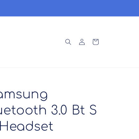
Ser
Síguenos en Youtube
Iniciar
Carrito
sesión
Samsung
etooth 3.0 Bt S
 Headset