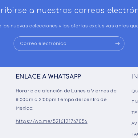
ribirse a nuestros correos electró
 las nuevas colecciones y las ofertas exclusivas antes que
Correo electrónico
ENLACE A WHATSAPP
I
Horario de atención de Lunes a Viernes de
QU
9:00am a 2:00pm tiempo del centro de
EN
Mexico:
TE
https://wa.me/5216121767056
AV
FA