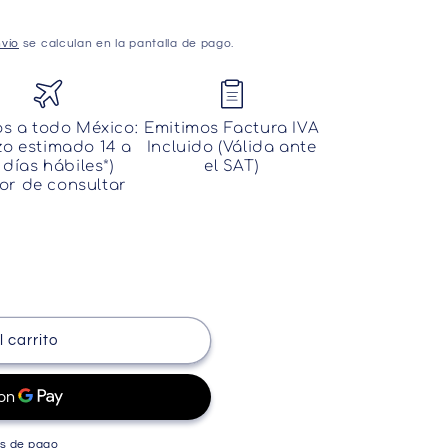
vío
se calculan en la pantalla de pago.
os a todo México:
Emitimos Factura IVA
zo estimado 14 a
Incluido (Válida ante
 días hábiles*)
el SAT)
or de consultar
 carrito
s de pago