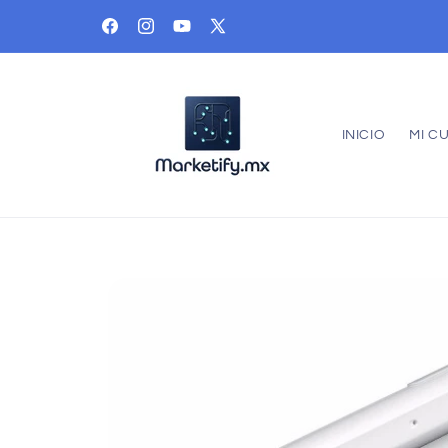
Ir
directamente
Facebook
Instagram
YouTube
X
al contenido
(Twitter)
INICIO
MI C
Ir
directamente
a la
información
del producto