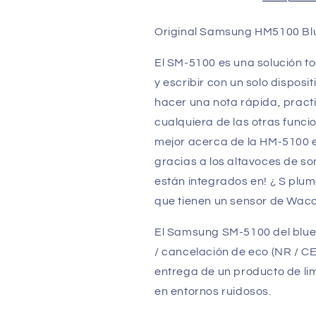
S
S
Pen
Pen
Original Samsung HM5100 Blu
S-
S-
pen
pen
El SM-5100 es una solución t
Headset
Headset
y escribir con un solo disposi
hacer una nota rápida, practic
cualquiera de las otras funci
mejor acerca de la HM-5100 e
gracias a los altavoces de s
están integrados en! ¿ S plum
que tienen un sensor de Wac
El Samsung SM-5100 del bluet
/ cancelación de eco (NR / CE) 
entrega de un producto de lim
en entornos ruidosos.