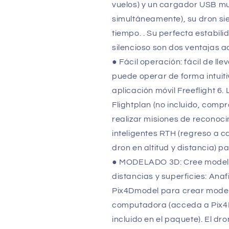
PF728100
PF728100
vuelos) y un cargador USB mu
simultáneamente), su dron sie
tiempo. . Su perfecta estabili
silencioso son dos ventajas a
● Fácil operación: fácil de ll
puede operar de forma intuitiv
aplicación móvil Freeflight 
Flightplan (no incluido, compr
realizar misiones de reconoc
inteligentes RTH (regreso a c
dron en altitud y distancia) p
● MODELADO 3D: Cree modelo
distancias y superficies: Ana
Pix4Dmodel para crear modelo
computadora (acceda a Pix4
incluido en el paquete). El d