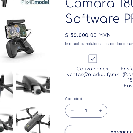
Camara 18
Software P
Precio
$ 59,000.00 MXN
habitual
Impuestos incluidos. Los
gastos de en
Cotizaciones:
Enví
ventas@marketify.mx
(Pla
18
Fav
Cantidad
Cantidad
Reducir
Aumentar
cantidad
cantidad
para
para
Parrot
Parrot
Agregar al