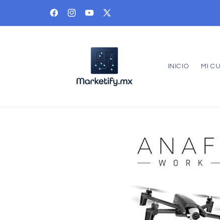
Ir
directamente
Facebook
Instagram
YouTube
X
al contenido
(Twitter)
INICIO
MI C
Ir
directamente
a la
información
del producto