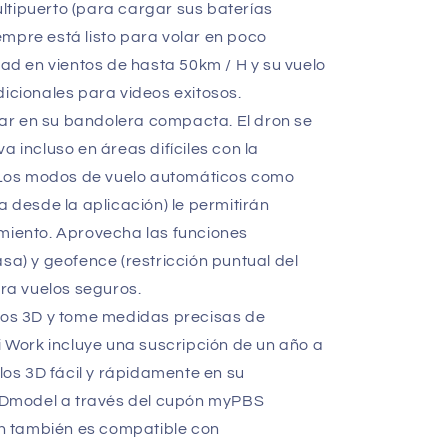
ltipuerto (para cargar sus baterías
mpre está listo para volar en poco
dad en vientos de hasta 50km / H y su vuelo
dicionales para videos exitosos.
evar en su bandolera compacta. El dron se
a incluso en áreas difíciles con la
6. Los modos de vuelo automáticos como
a desde la aplicación) le permitirán
imiento. Aprovecha las funciones
asa) y geofence (restricción puntual del
ara vuelos seguros.
s 3D y tome medidas precisas de
fi Work incluye una suscripción de un año a
s 3D fácil y rápidamente en su
Dmodel a través del cupón myPBS
ron también es compatible con