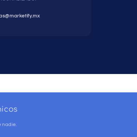
as@marketify.mx
nicos
 nadie.