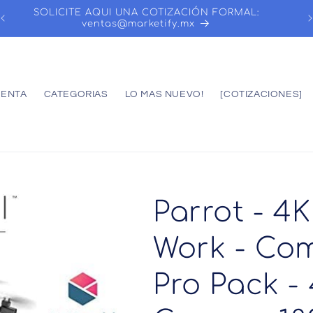
SOLICITE AQUI UNA COTIZACIÓN FORMAL:
ventas@marketify.mx
UENTA
CATEGORIAS
LO MAS NUEVO!
[COTIZACIONES]
Parrot - 4K
Work - Co
Pro Pack -