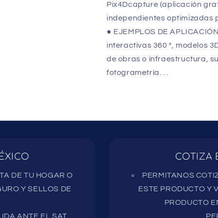
Pix4Dcapture (aplicación gra
independientes optimizadas p
● EJEMPLOS DE APLICACIÓN: 
interactivas 360 °, modelos 3
de obras o infraestructura, s
fotogrametría. . .
ÉXICO
COTIZA 
RTA DE TU HOGAR O
PERMITANOS COTIZ
URO Y SELLOS DE
ESTE PRODUCTO Y V
PRODUCTO EN
IDA ANTE EL SAT
PE