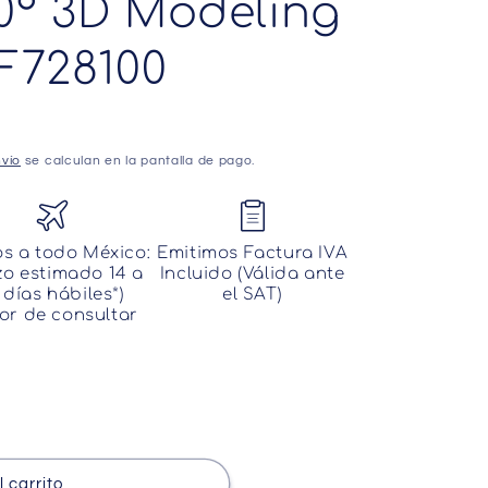
0° 3D Modeling
F728100
vío
se calculan en la pantalla de pago.
os a todo México:
Emitimos Factura IVA
zo estimado 14 a
Incluido (Válida ante
 días hábiles*)
el SAT)
or de consultar
 carrito