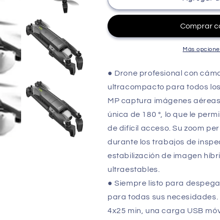
-
-
4K
4K
Drone
Drone
-
-
Anafi
Anafi
Más opcione
Work
Work
-
-
● Drone profesional con cámar
Complete
Complete
ultracompacto para todos los
Nomad
Nomad
Pro
Pro
MP captura imágenes aéreas d
Pack
Pack
única de 180 °, lo que le perm
-
-
de difícil acceso. Su zoom p
4K
4K
HDR
HDR
durante los trabajos de inspe
21
21
estabilización de imagen híbri
MP
MP
ultraestables.
Camara
Camara
180°
180°
● Siempre listo para despegar:
3D
3D
para todas sus necesidades.
Modeling
Modeling
4x25 min, una carga USB móvil
Software
Software