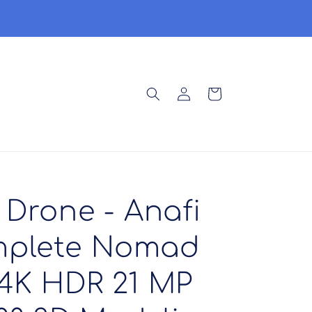
Ser
Síguenos en Youtube
Iniciar
Carrito
sesión
 Drone - Anafi
mplete Nomad
 4K HDR 21 MP