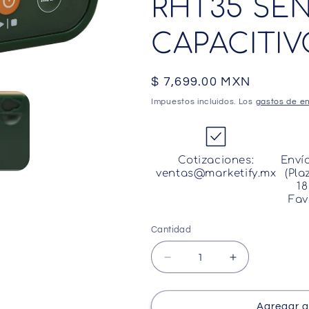
RHT35 SE
CAPACITI
Precio
$ 7,699.00 MXN
habitual
Impuestos incluidos. Los
gastos de en
Cotizaciones:
Enví
ventas@marketify.mx
(Pla
18
Fav
Cantidad
Cantidad
Reducir
Aumentar
cantidad
cantidad
para
para
Registrador
Registrador
Agregar al