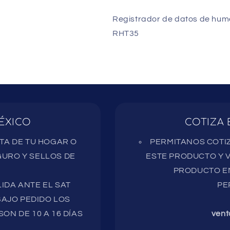
Registrador de datos de hum
RHT35
ÉXICO
COTIZA 
RTA DE TU HOGAR O
PERMITANOS COTIZ
URO Y SELLOS DE
ESTE PRODUCTO Y V
PRODUCTO EN
IDA ANTE EL SAT
PE
AJO PEDIDO LOS
ON DE 10 A 16 DÍAS
vent