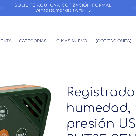
SOLICITE AQUI UNA COTIZACIÓN FORMAL:
ventas@marketify.mx
UENTA
CATEGORIAS
LO MAS NUEVO!
[COTIZACIONES]
Registrado
humedad, 
presión US