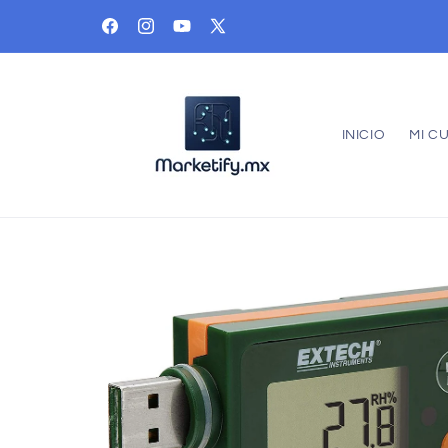
Ir
directamente
Facebook
Instagram
YouTube
X
al contenido
(Twitter)
INICIO
MI C
Ir
directamente
a la
información
del producto