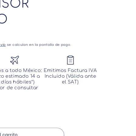
NSOR
VO
vío
se calculan en la pantalla de pago.
os a todo México:
Emitimos Factura IVA
zo estimado 14 a
Incluido (Válida ante
 días hábiles*)
el SAT)
or de consultar
 carrito