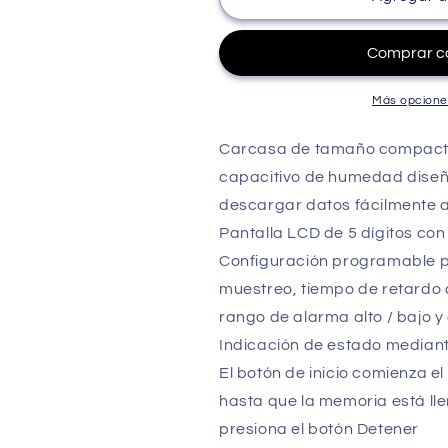
de
de
datos
datos
de
de
humedad,
humedad,
temperatura
temperatura
Más opcione
y
y
presión
presión
Carcasa de tamaño compacto
USB
USB
capacitivo de humedad dise
Extech
Extech
RHT35
RHT35
descargar datos fácilmente 
SENSOR
SENSOR
Pantalla LCD de 5 dígitos con
CAPACITIVO
CAPACITIVO
Configuración programable po
muestreo, tiempo de retardo d
rango de alarma alto / bajo y
Indicación de estado mediant
El botón de inicio comienza el
hasta que la memoria está lle
presiona el botón Detener