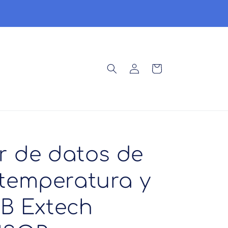
Ser
Síguenos en Youtube
Iniciar
Carrito
sesión
r de datos de
temperatura y
B Extech