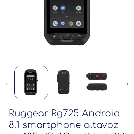
Abrir
elemento
multimedia
1
en
una
ventana
modal
Ruggear Rg725 Android
8.1 smartphone altavoz