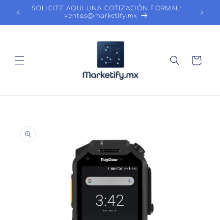
Ir
SOLICITE AQUI UNA COTIZACIÓN FORMAL:
directamente
ventas@marketify.mx
al contenido
Carrito
Ir
directamente
a la
información
del producto