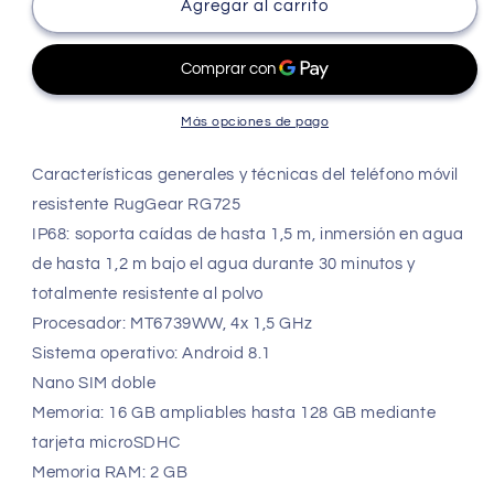
Ruggear
Ruggear
Agregar al carrito
Rg725
Rg725
Android
Android
8.1
8.1
smartphone
smartphone
altavoz
altavoz
Más opciones de pago
de
de
105
105
Características generales y técnicas del teléfono móvil
dB
dB
resistente RugGear RG725
4G
4G
IP68: soporta caídas de hasta 1,5 m, inmersión en agua
walkie-
walkie-
talki
talki
de hasta 1,2 m bajo el agua durante 30 minutos y
Pti
Pti
totalmente resistente al polvo
boton
boton
Procesador: MT6739WW, 4x 1,5 GHz
Rugged
Rugged
IP68
IP68
Sistema operativo: Android 8.1
Nano SIM doble
Memoria: 16 GB ampliables hasta 128 GB mediante
tarjeta microSDHC
Memoria RAM: 2 GB