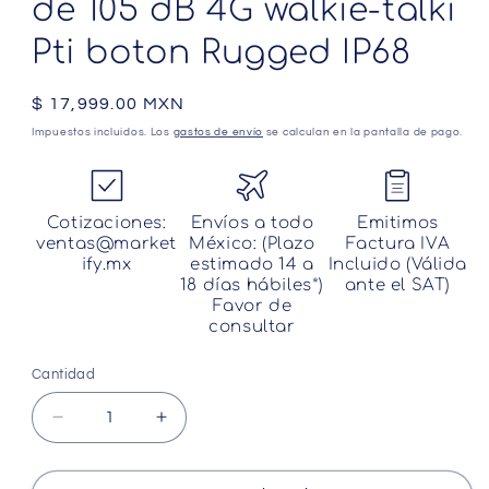
de 105 dB 4G walkie-talki
Pti boton Rugged IP68
Precio
$ 17,999.00 MXN
habitual
Impuestos incluidos. Los
gastos de envío
se calculan en la pantalla de pago.
Cotizaciones:
Envíos a todo
Emitimos
ventas@market
México: (Plazo
Factura IVA
ify.mx
estimado 14 a
Incluido (Válida
18 días hábiles*)
ante el SAT)
Favor de
consultar
Cantidad
Cantidad
Reducir
Aumentar
cantidad
cantidad
para
para