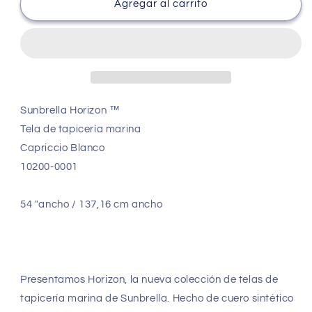
Sunbrella®️
Sunbrella®️
Agregar al carrito
Horizon
Horizon
Capriccio
Capriccio
Marine
Marine
White
White
10200-
10200-
0001
0001
Tejido
Tejido
Sunbrella Horizon ™ ️
de
de
Tela de tapicería marina
cuero
cuero
Capriccio Blanco
sintético
sintético
10200-0001
54 "ancho / 137,16 cm ancho
Presentamos Horizon, la nueva colección de telas de
tapicería marina de Sunbrella. Hecho de cuero sintético