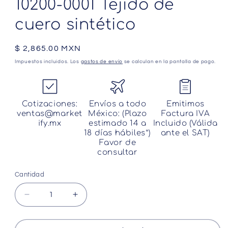
10200-0001 Tejido de
cuero sintético
Precio
$ 2,865.00 MXN
habitual
Impuestos incluidos. Los
gastos de envío
se calculan en la pantalla de pago.
Cotizaciones:
Envíos a todo
Emitimos
ventas@market
México: (Plazo
Factura IVA
ify.mx
estimado 14 a
Incluido (Válida
18 días hábiles*)
ante el SAT)
Favor de
consultar
Cantidad
Cantidad
Reducir
Aumentar
cantidad
cantidad
para
para