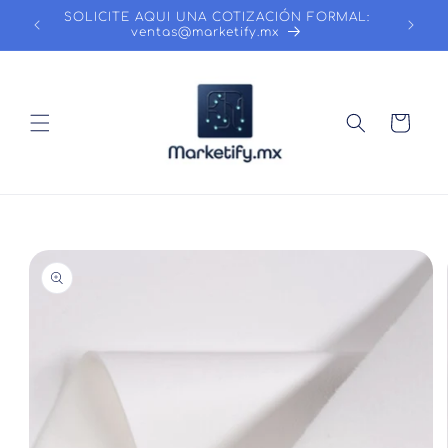
Ir
SOLICITE AQUI UNA COTIZACIÓN FORMAL:
directamente
ventas@marketify.mx
al contenido
Carrito
Ir
directamente
a la
información
del producto