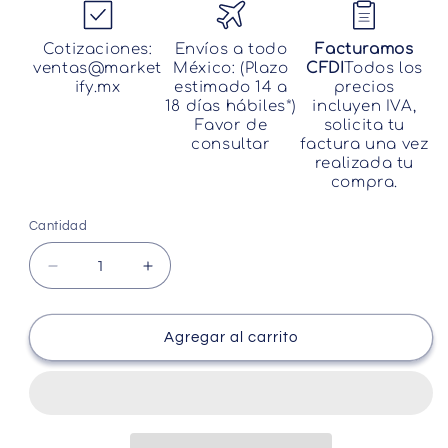
Cotizaciones:
Envíos a todo
Facturamos
ventas@market
México: (Plazo
CFDI
Todos los
ify.mx
estimado 14 a
precios
18 días hábiles*)
incluyen IVA,
Favor de
solicita tu
consultar
factura una vez
realizada tu
compra.
Cantidad
Cantidad
Reducir
Aumentar
cantidad
cantidad
para
para
Transmisor
Transmisor
Agregar al carrito
Inalambrico
Inalambrico
Hdmi
Hdmi
Nyrius
Nyrius
Aries
Aries
Hd
Hd