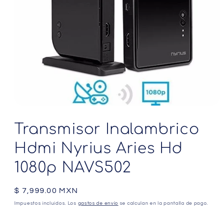
Abrir
elemento
multimedia
Transmisor Inalambrico
1
en
Hdmi Nyrius Aries Hd
una
ventana
modal
1080p NAVS502
Precio
$ 7,999.00 MXN
habitual
Impuestos incluidos. Los
gastos de envío
se calculan en la pantalla de pago.