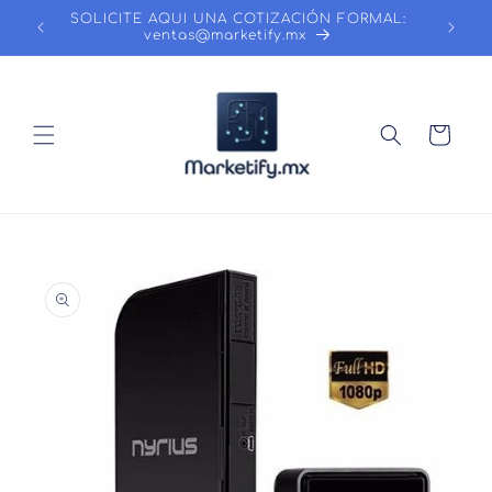
Ir
SOLICITE AQUI UNA COTIZACIÓN FORMAL:
directamente
ventas@marketify.mx
al contenido
Carrito
Ir
directamente
a la
información
del producto